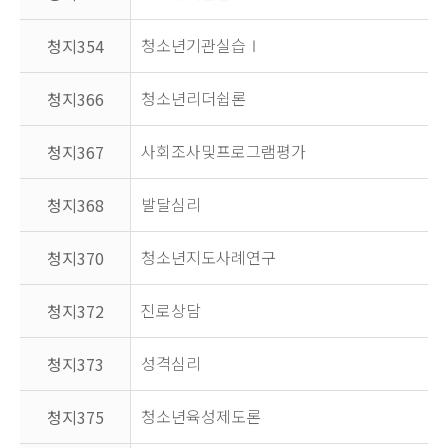
청소년기관실습Ⅰ
청지354
청소년리더쉽론
청지366
사회조사및프로그램평가
청지367
발달심리
청지368
청소년지도사례연구
청지370
진로상담
청지372
성격심리
청지373
청소년육성제도론
청지375