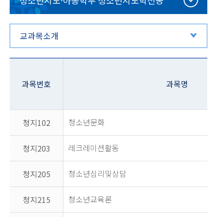
청소년지도·아동학부 청소년지도학전공
교과목소개
과목번호
과목명
청소년문화
청지102
레크레이션활동
청지203
청소년심리및상담
청지205
청소년교육론
청지215