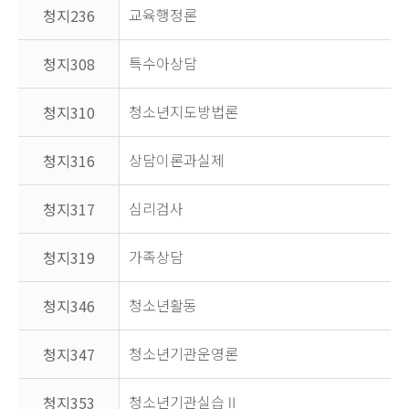
교육행정론
청지236
특수아상담
청지308
청소년지도방법론
청지310
상담이론과실제
청지316
심리검사
청지317
가족상담
청지319
청소년활동
청지346
청소년기관운영론
청지347
청소년기관실습Ⅱ
청지353