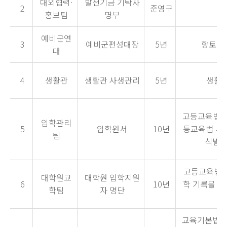
대외협력·
발전기금 기탁자
2
준영구
소
홍보팀
명부
예비군연
3
예비군편성대장
5년
향토예
대
4
생활관
생활관 사생관리
5년
생활
고등교육법 시
입학관리
5
입학원서
10년
등교육법 시행
팀
식별정
고등교육법 시
대학원교
대학원 입학지원
6
10년
학 기록물 보
학팀
자 명단
교육기본법 제