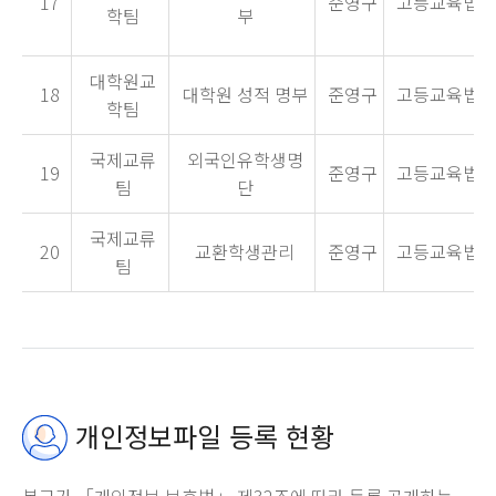
17
준영구
고등교육법시행
학팀
부
대학원교
18
대학원 성적 명부
준영구
고등교육법시행
학팀
국제교류
외국인유학생명
19
준영구
고등교육법시행
팀
단
국제교류
20
교환학생관리
준영구
고등교육법시행
팀
개인정보파일 등록 현황