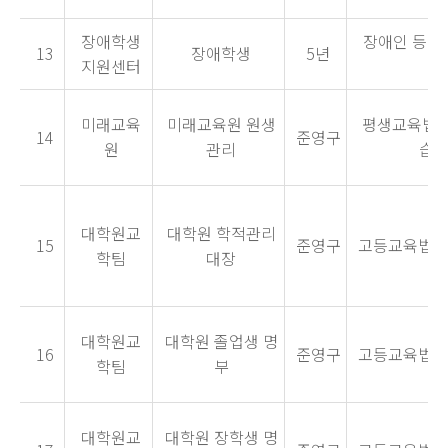
장애학생
장애인 등에
13
장애학생
5년
지원센터
제
미래교육
미래교육원 원생
평생교육법시
14
준영구
원
관리
습계
대학원교
대학원 학적관리
15
준영구
고등교육법시행
학팀
대장
대학원교
대학원 졸업생 명
16
준영구
고등교육법시행
학팀
부
대학원교
대학원 장학생 명