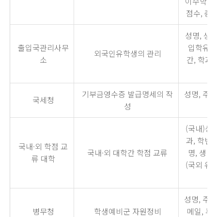
이수학점,
점수, 총
성명, 생년
출입국관리사무
입학유형,
외국인유학생의 관리
소
간, 학과
기부금영수증 발급명세의 작
성명, 주
국세청
성
(국내)성
과, 학번,
국내·외 학점 교
국내·외 대학간 학점 교류
명, 생년
류 대학
(국외 유
성명, 주민
병무청
학생예비군 자원정비
메일, 휴