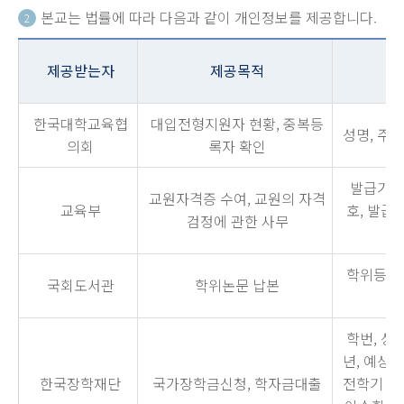
본교는 법률에 따라 다음과 같이 개인정보를 제공합니다.
2
제공받는자
제공목적
한국대학교육협
대입전형지원자 현황, 중복등
성명, 주
의회
록자 확인
발급기관,
교원자격증 수여, 교원의 자격
교육부
호, 발급
검정에 관한 사무
학위등록번
국회도서관
학위논문 납본
학번, 성
년, 예상
한국장학재단
국가장학금신청, 학자금대출
전학기 이