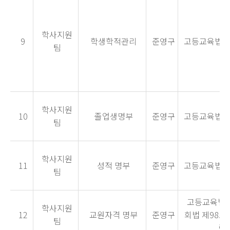
학사지원
9
학생학적관리
준영구
고등교육법시행
팀
학사지원
10
졸업생명부
준영구
고등교육법시행
팀
학사지원
11
성적 명부
준영구
고등교육법시행
팀
고등교육법 시
학사지원
12
교원자격 명부
준영구
회법 제98조
팀
령 