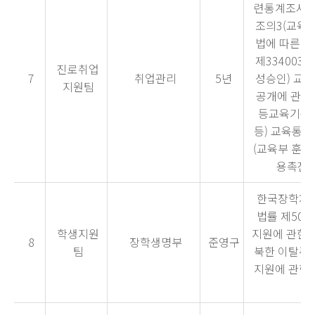
련통계조사) 
조의3(교육통
법에 따른 
제334003호(
진로취업
7
취업관리
5년
성승인) 교
지원팀
공개에 관한 
등교육기관
등) 교육통계
(교육부 훈령 
용촉진특
한국장학재단
법률 제50조
학생지원
지원에 관한 법
8
장학생명부
준영구
팀
북한 이탈주민
지원에 관한 