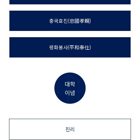
충국효친(忠國孝親)
평화봉사(平和奉仕)
대학
이념
진리