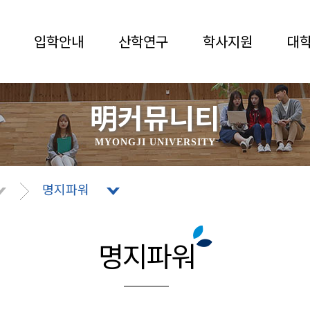
입학안내
산학연구
학사지원
대
明커뮤니티
MYONGJI UNIVERSITY
명지파워
명지파워