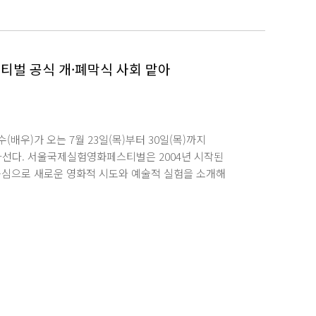
하는 선도적 연구를 수행 중이다. 특히 위성 네트워크
등 차세대 위성 네트워크 분야에서 독보적인 학술 성과를 내고
 성과를 인정받게 되어 매우 뜻깊다 며 앞으로도
로벌 경쟁력을 갖춘 전문 인재를 양성하는 데 최선을
티벌 공식 개·폐막식 사회 맡아
우)가 오는 7월 23일(목)부터 30일(목)까지
 나선다. 서울국제실험영화페스티벌은 2004년 시작된
중심으로 새로운 영화적 시도와 예술적 실험을 소개해
와 영상 예술의 현재와 미래를 조망할 예정이다. 이언정
상학 박사학위를 취득했다. 현재는 명지대학교
고 있다. 이번 영화제에서는 개 폐막식 사회를 맡아
 교수는 영화 연기 및 영상콘텐츠 분야의 연구와 교육
으며, 최근에는 박사학위 논문을 바탕으로 개발한
접목한 교육 콘텐츠 개발을 지속해 오고 있다. 이언정
수 있는 뜻깊은 자리 라며 배우로서의 현장 경험과
겠다 고 전했다. 이어 앞으로도 작품 활동과 연구,