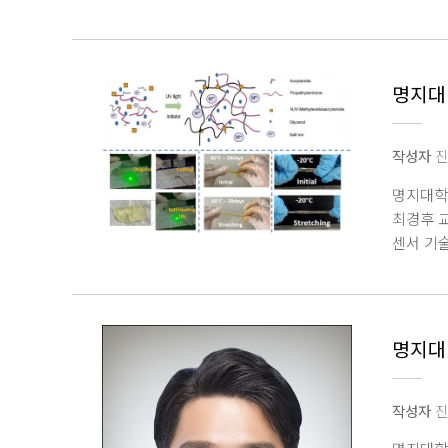
교육을 
명지대
작성자
진
명지대학
최경후 
센서 기
하이드로
결과, 염
투명도와 
생성을 
명지대 
노출된 이
회복하는
활용했다.
작성자
진
있는 지