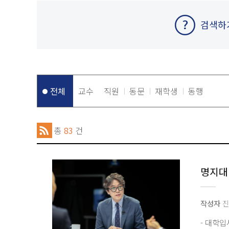
검색하
전체
교수
직원
동문
재학생
동행
총
83
건
명지대
작성자
진
- 대학