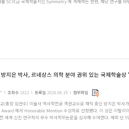
를 SCIE급 국제학술지인 Symmetry 에 게재하는 한편, 해당 연구
포스터 경진대회에서 최우수상을 수상했다. 이번 연구는 자율주행차, 지능형
라와 LiDAR 센서가 빗물, 안개, 먼지 등으로 오염돼 인식 성능이 떨어
(소수성 코팅 등)의 내구성 한계를 보완하기 위해 표면탄성파(Surface Aco
개발했다. 이 기술은 압전기판 위에 비대칭 전극을 형성해 한 방향으로 
동을 일으켜 오염물을 효과적으로 제거하는 원리다. 특히 연구팀은 해당 
 저하됐던 AI 객체 인식 성능이 회복되는 효과를 검증함으로써, 향후 자
논문은 「SAW-Based Active Cleaning Cover Lens for Physica
학생이 제1저자로, 정상국 교수가 교신저자로 참여했다. 아울러 윤정우 김
학생은 학부 과정 동안 직접 실험을 설계하고 데이터를 분석하며, 실제 
 뜻깊었다 며 이번 성과를 계기로 자율주행과 지능형 센서 분야 발전에 기
방지은 박사, 르네상스 의학 분야 권위 있는 국제학술상 ‘Sa
연구를 지도한 정상국 교수는 이번 성과는 학부생 연구원이 첨단 마이크로
이라 더욱 의미가 크다 며 향후 자율주행차뿐만 아니라 드론, 지능형 CCT
활용될 것으로 기대한다 고 전했다.
*
조회수
1812
등록일
2026.06.19
첨부파일
교(총장 임연수) 미술사 역사학전공 객원교수로 재직 중인 방지은 박사가
rio Award 에서 Honorable Mention 수상자로 선정됐다. 이 상은 
 전 세계 신진 연구자의 우수 박사학위논문을 심사해 수여한다. 매회 단 
대, 예일대 등 서구권 명문대 출신이었던 점을 감안하면, 국내 대학에서