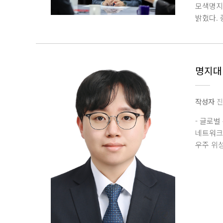
모색명지
밝혔다.
국가교육
교수는 오
교육정책
교수는 
명지대 김
사무총장
국가교육
제도 개선
작성자
진
양성, 대
- 글로벌
공공성이
네트워크
위촉으로
우주 위성 
명지대학
Satel
공신력을 
25인을 
높은 프
됐다. 이
위성통신