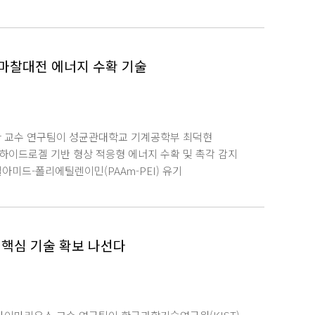
고 소회를 밝혔다.
 마찰대전 에너지 수확 기술
 교수 연구팀이 성균관대학교 기계공학부 최덕현
하이드로겔 기반 형상 적응형 에너지 수확 및 촉각 감지
아미드-폴리에틸렌이민(PAAm-PEI) 유기
능에 미치는 영향을 체계적으로 분석한 결과다. 연구
3000%의 높은 변형률을 구현했으며, 87%의 높은
과 강한 수소 결합 및 이온 상호작용을 형성해 얼음 결정
 기반 마찰대전 나노발전기는 60℃와 20℃의 환경에
 핵심 기술 확보 나선다
하더라도 10초 이내에 자가 복구되어 초기 전압의 85%를
하여 다양한 인체 동작을 감지하는 자가발전 센서로
95.64%의 높은 분류 정확도를 달성함으로써 신뢰할 수
하이드로겔 기반 마찰대전 소재에서 이온 전도성, 기계적