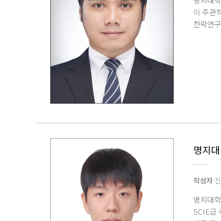
명지대학
유연성,
이 주관
전자기기와
전략연구
명지대학교
전자공학
연구원으
주도적으
국제학술지 
백채은, 
받아 Wi
공동연구
휴머노이드
△실시간
하드웨어
이를 통해
임베디드
KIST
명지대 
전략 과
미래 로
작성자
진
명지대학
SCIE