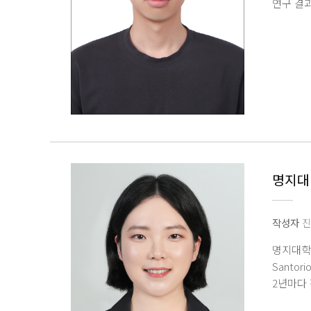
연구 결과
학부생 
광학 카메
세정 기술
기술을 
내부 유
오염으로
제시했다. 
전지운 
전지운 
수 있어
명지대 
밝혔다 
거둔 결실
기술로 
작성자
진
명지대학
Santo
2년마다
스탠퍼드