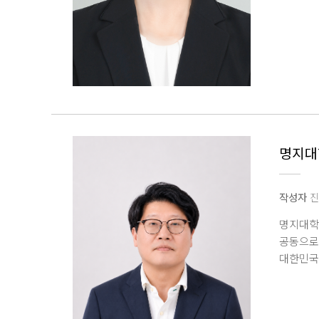
고무적인
베살리우
인간의 몸
개인의 
특히 이
증명한 
점에서도
지난 4
기조강연
명지대
지원 환
교수님들
학계와의
작성자
진
바란다 고
명지대학
공동으로 
대한민국
민주화운
마련됐다
공유하는 