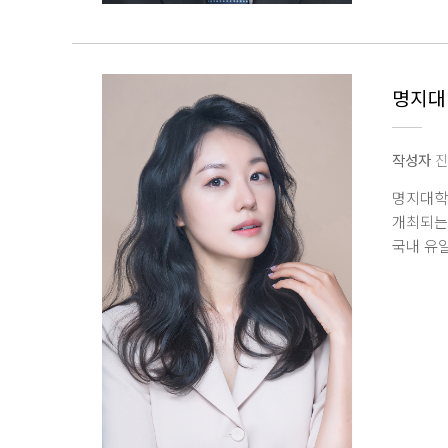
인정받았
슬라이싱(
있다. 
뉴스페이스
명지대
다하겠다
작성자
진
명지대학교
개최되는
국내 유
왔다. 
교수는 
공연예술
국내외 
개발에도
「스크린
교수는 
연구를 