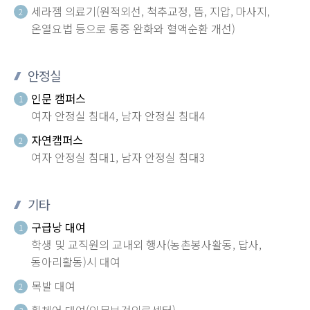
세라젬 의료기(원적외선, 척추교정, 뜸, 지압, 마사지,
2
온열요법 등으로 통증 완화와 혈액순환 개선)
안정실
인문 캠퍼스
1
여자 안정실 침대4, 남자 안정실 침대4
자연캠퍼스
2
여자 안정실 침대1, 남자 안정실 침대3
기타
구급낭 대여
1
학생 및 교직원의 교내외 행사(농촌봉사활동, 답사,
동아리활동)시 대여
목발 대여
2
휠체어 대여(인문보건의료센터)