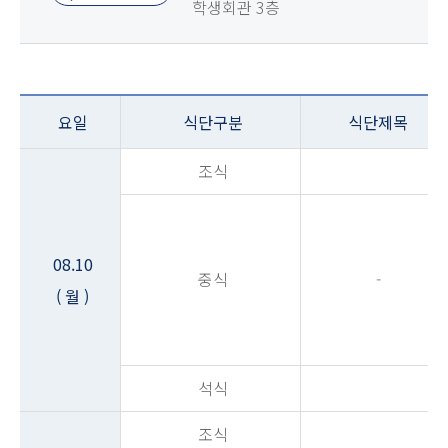
학생회관 3층
요일
식단구분
식단제목
조식
08.10
중식
-
( 월 )
석식
조식