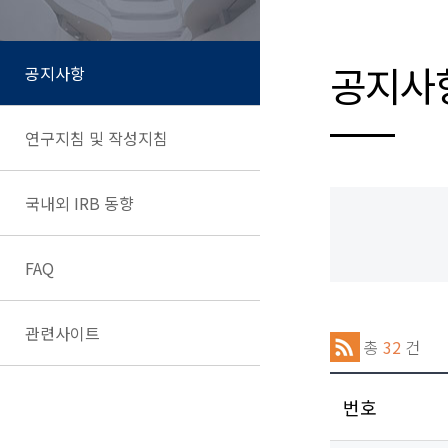
공지사
공지사항
연구지침 및 작성지침
국내외 IRB 동향
FAQ
관련사이트
총
32
건
번호