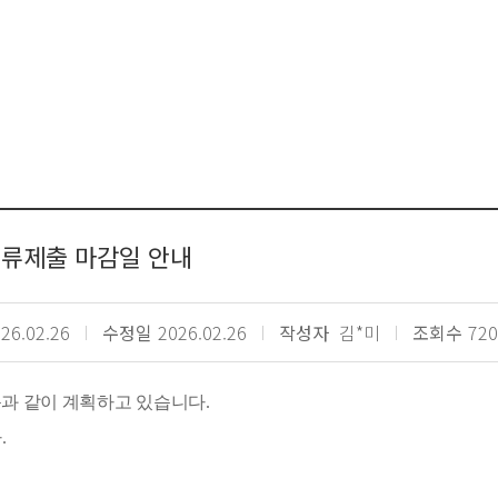
서류제출 마감일 안내
26.02.26
수정일
2026.02.26
작성자
김*미
조회수
720
음과 같이 계획하고 있습니다.
.